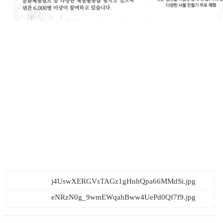
j4UswXERGVsTAGz1gHnhQpa66MMdSi.jpg
eNRzN0g_9wmEWqahBww4UePd0Qf7f9.jpg