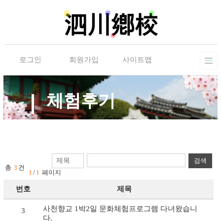
로그인
회원가입
사이트맵
체험후기
검색
총
3
건
1
/
1
페이지
번호
제목
사천향교 1박2일 문화체험프로그램 다녀왔습니
3
다.